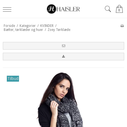
0
Forside
/
Kategorier
/
KVINDER
/
Bælter, tørklæder og huer
/
Zoey Tørklæde
Tilbud