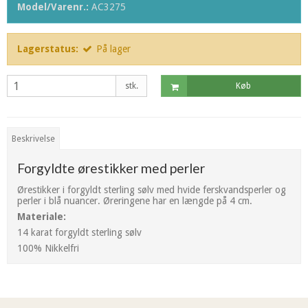
Model/Varenr.:
AC3275
Lagerstatus:
På lager
stk.
Køb
Beskrivelse
Forgyldte ørestikker med perler
Ørestikker i forgyldt sterling sølv med hvide ferskvandsperler og
perler i blå nuancer. Øreringene har en længde på 4 cm.
Materiale:
14 karat forgyldt sterling sølv
100% Nikkelfri