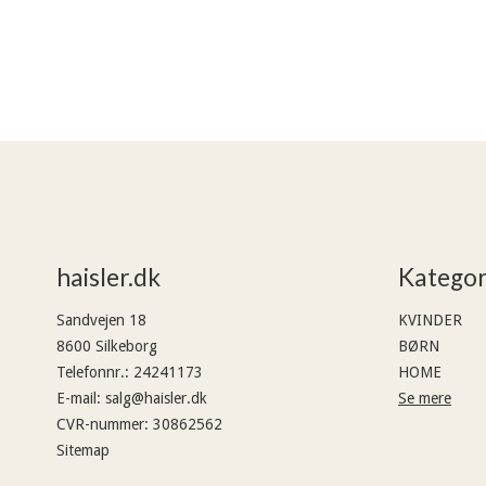
haisler.dk
Kategor
Sandvejen 18
KVINDER
8600 Silkeborg
BØRN
Telefonnr.
:
24241173
HOME
E-mail
:
salg@haisler.dk
Se mere
CVR-nummer
:
30862562
Sitemap