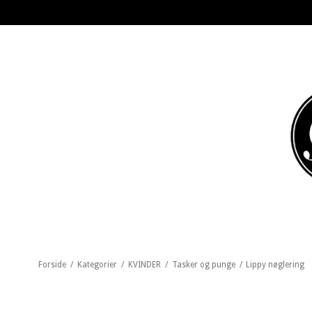
Forside
/
Kategorier
/
KVINDER
/
Tasker og punge
/
Lippy nøglering