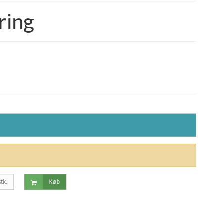
ring
stk.
Køb