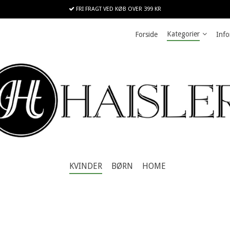
FRI FRAGT VED KØB OVER 399 KR
Kategorier
Forside
Info
KVINDER
BØRN
HOME