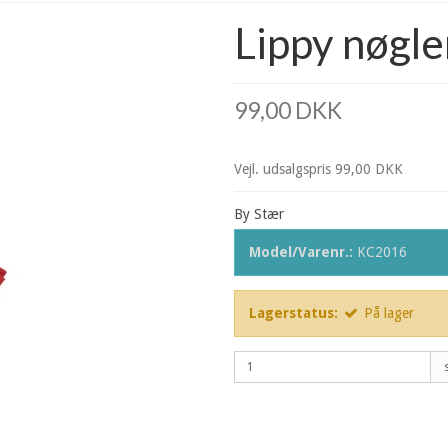
Lippy nøgle
99,00 DKK
Vejl. udsalgspris 99,00 DKK
By Stær
Model/Varenr.:
KC2016
Lagerstatus:
På lager