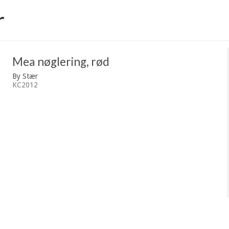
r
Mea nøglering, rød
By Stær
KC2012